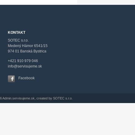
KONTAKT
SOTEC s.r.o.
Medený Hámor 6541/15
974 01 Banská Bystrica
+421 910 979 046
info@servisujeme.sk
Facebook
6 Admin.servisujeme.sk, created by SOTEC s.r.o.