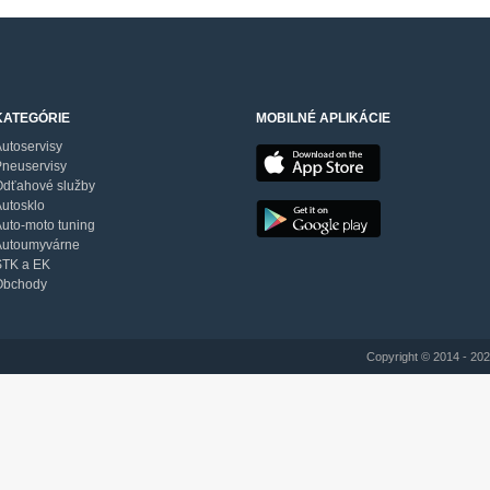
KATEGÓRIE
MOBILNÉ APLIKÁCIE
utoservisy
Pneuservisy
Odťahové služby
utosklo
uto-moto tuning
Autoumyvárne
STK a EK
Obchody
Copyright © 2014 - 202